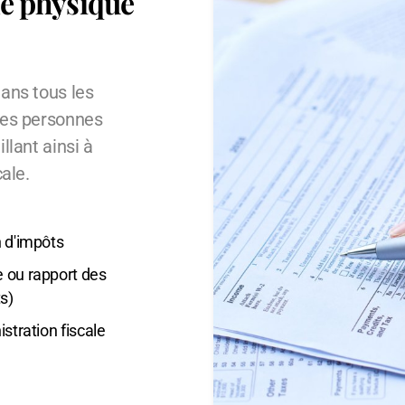
e physique
ans tous les
les personnes
llant ainsi à
cale.
n d'impôts
 ou rapport des
s)
stration fiscale